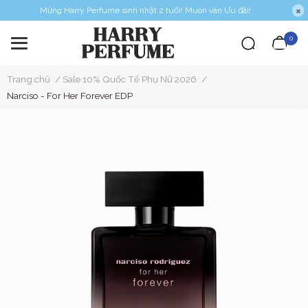
Mừng Harry Perfume sinh nhật 2 tuổi! Muôn vàn Ưu đãi!
0
Trang chủ
/
Sale 10% Quốc Tế Phụ Nữ 2026
/
Narciso - For Her Forever EDP