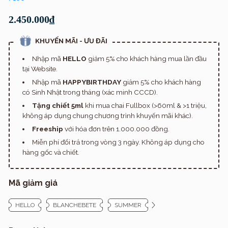
2.450.000₫
KHUYẾN MÃI - ƯU ĐÃI
Nhập mã
HELLO
giảm 5% cho khách hàng mua lần đầu
tại Website.
Nhập mã
HAPPYBIRTHDAY
giảm 5% cho khách hàng
có Sinh Nhật trong tháng (xác minh CCCD).
Tặng chiết 5ml
khi mua chai Fullbox (>60ml & >1 triệu,
không áp dụng chung chương trình khuyến mãi khác).
Freeship
với hóa đơn trên 1.000.000 đồng.
Miễn phí đổi trả trong vòng 3 ngày. Không áp dụng cho
hàng gốc và chiết.
Mã giảm giá
HELLO
BLANCHEBETE
SUMMER