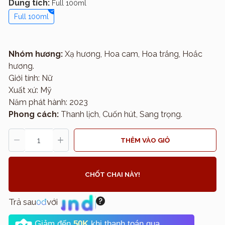
Dung tích:
Full 100ml
Full 100ml
Nhóm hương:
Xạ hương, Hoa cam, Hoa trắng, Hoắc
hương.
Giới tính: Nữ
Xuất xứ: Mỹ
Năm phát hành: 2023
Phong cách:
Thanh lịch, Cuốn hút, Sang trọng.
THÊM VÀO GIỎ
CHỐT CHAI NÀY!
Trả sau
0đ
với
Giảm đến
50K
khi thanh toán qua